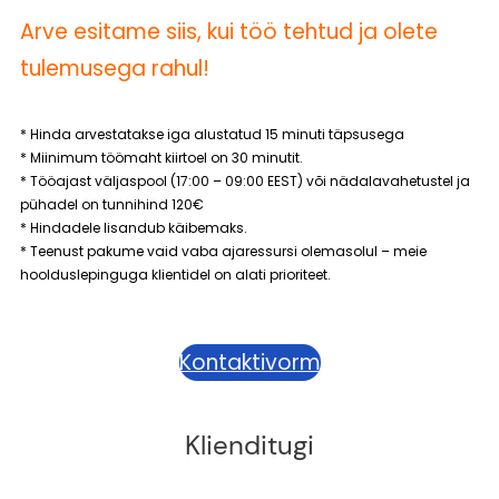
Arve esitame siis, kui töö tehtud ja olete
tulemusega rahul!
* Hinda arvestatakse iga alustatud 15 minuti täpsusega
* Miinimum töömaht kiirtoel on 30 minutit.
* Tööajast väljaspool (17:00 – 09:00 EEST) või nädalavahetustel ja
pühadel on tunnihind 120€
* Hindadele lisandub käibemaks.
* Teenust pakume vaid vaba ajaressursi olemasolul – meie
hoolduslepinguga klientidel on alati prioriteet.
Kontaktivorm
Klienditugi