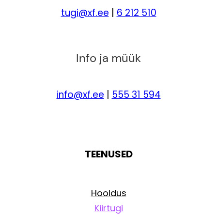
tugi@xf.ee
|
6 212 510
Info ja müük
info@xf.ee
|
555 31 594
TEENUSED
Hooldus
Kiirtugi