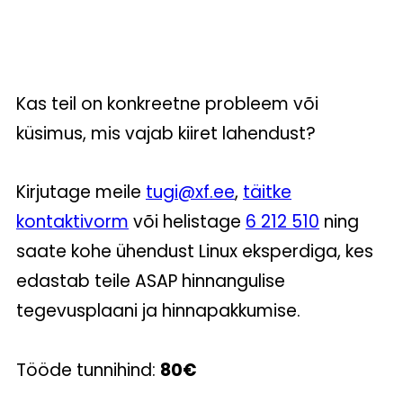
Kas teil on konkreetne probleem või
küsimus, mis vajab kiiret lahendust?
Kirjutage meile
tugi@xf.ee
,
täitke
kontaktivorm
või helistage
6 212 510
ning
saate kohe ühendust Linux eksperdiga, kes
edastab teile ASAP hinnangulise
tegevusplaani ja hinnapakkumise.
Tööde tunnihind:
80€