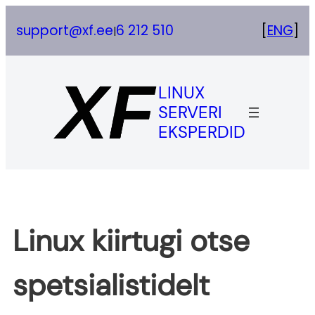
Skip
support@xf.ee
6 212 510
[
ENG
]
|
to
content
LINUX
SERVERI
EKSPERDID
Linux kiirtugi otse
spetsialistidelt