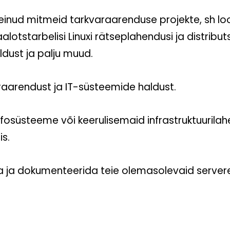
inud mitmeid tarkvaraarenduse projekte, sh loo
tstarbelisi Linuxi rätseplahendusi ja distribut
dust ja palju muud.
arendust ja IT-süsteemide haldust.
süsteeme või keerulisemaid infrastruktuurilahen
is.
 ja dokumenteerida teie olemasolevaid servere