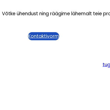
Võtke ühendust ning räägime lähemalt teie proj
Kontaktivorm
tug