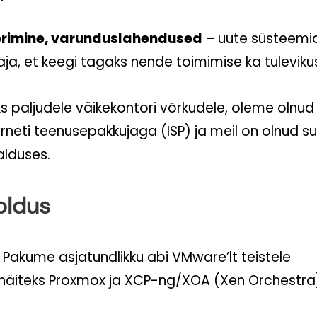
neerimine, varunduslahendused
– uute süsteemi
, et keegi tagaks nende toimimise ka tuleviku
ks paljudele väikekontori võrkudele, oleme olnud 
rneti teenusepakkujaga (ISP) ja meil on olnud suu
alduses.
ooldus
 Pakume asjatundlikku abi VMware’lt teistele
gu näiteks Proxmox ja XCP-ng/XOA (Xen Orchestr