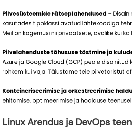
Pilvesüsteemide rätseplahendused
– Disain
kasutades tippklassi avatud lähtekoodiga teh
Meil on kogemusi nii privaatsete, avalike kui ka
Pilvelahenduste tõhususe tõstmine ja kulud
Azure ja Google Cloud (GCP) peale disainitud
rohkem kui vaja. Täiustame teie pilvetaristut efek
Konteineriseerimise ja orkestreerimise hald
ehitamise, optimeerimise ja hoolduse teenusei
Linux Arendus ja DevOps tee