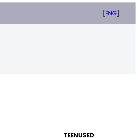
[
ENG
]
TEENUSED