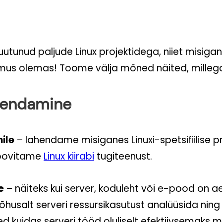
unud paljude Linux projektidega, niiet misigan
mus olemas! Toome välja mõned näited, milleg
hendamine
mile
– lahendame misiganes Linuxi-spetsifiilise 
 soovitame
Linux kiirabi
tugiteenust.
e
– näiteks kui server, koduleht või e-pood on a
salt serveri ressursikasutust analüüsida ning 
d kuidas serveri tööd oluliselt efektiivsemaks m