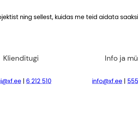
ektist ning sellest, kuidas me teid aidata saak
Klienditugi
Info ja m
i@xf.ee
|
6 212 510
info@xf.ee
|
555