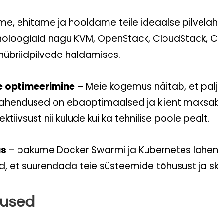
ime, ehitame ja hooldame teile ideaalse pilvela
noloogiaid nagu KVM, OpenStack, CloudStack, C
 hübriidpilvede haldamises.
e optimeerimine
– Meie kogemus näitab, et pal
 lahendused on ebaoptimaalsed ja klient maksab
tiivsust nii kulude kui ka tehnilise poole pealt.
us
– pakume Docker Swarmi ja Kubernetes lahe
d, et suurendada teie süsteemide tõhusust ja sk
nused