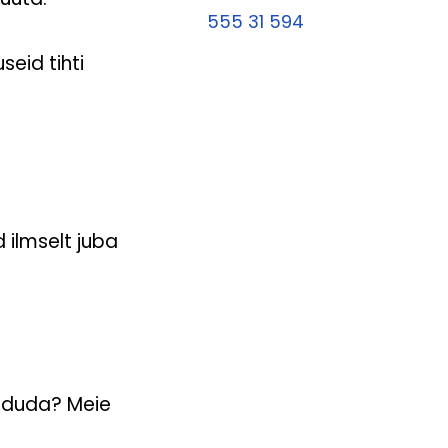
555 31 594
seid tihti
ilmselt juba
örduda? Meie