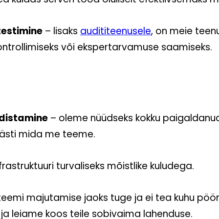
testimine
– lisaks
audititeenusele
, on meie teenu
ontrollimiseks või ekspertarvamuse saamiseks.
adistamine
– oleme nüüdseks kokku paigaldanud 
hästi mida me teeme.
rastruktuuri turvaliseks mõistlike kuludega.
teemi majutamise jaoks tuge ja ei tea kuhu pö
a leiame koos teile sobivaima lahenduse.