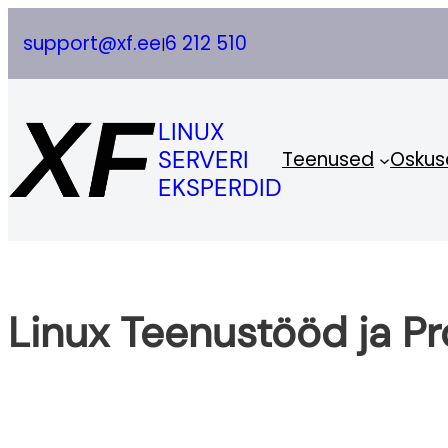
Skip
support@xf.ee
6 212 510
|
to
content
LINUX
SERVERI
Teenused
Oskus
EKSPERDID
Linux Teenustööd ja Pr