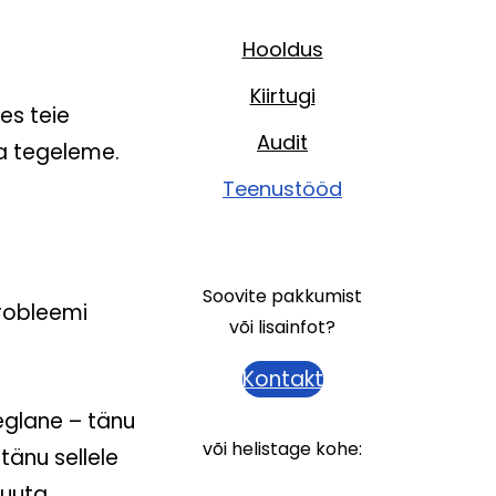
Hooldus
Kiirtugi
es teie
Audit
a tegeleme.
Teenustööd
Soovite pakkumist
probleemi
või lisainfot?
Kontakt
eglane – tänu
või helistage kohe:
tänu sellele
uuta.