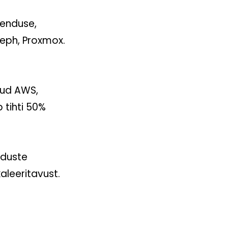
henduse,
eph, Proxmox.
jud AWS,
 tihti 50%
nduste
aleeritavust.