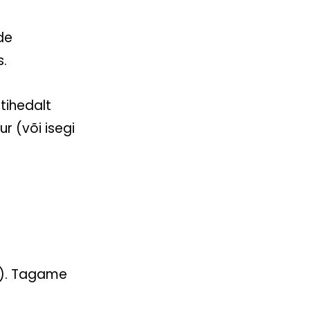
de
s.
tihedalt
r (või isegi
a). Tagame