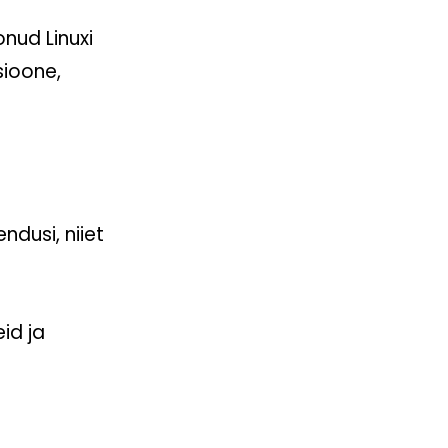
nud Linuxi
sioone,
dusi, niiet
id ja