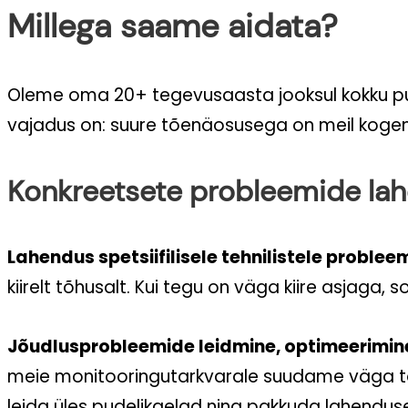
Millega saame aidata?
Oleme oma 20+ tegevusaasta jooksul kokku puut
vajadus on: suure tõenäosusega on meil koge
Konkreetsete probleemide la
Lahendus spetsiifilisele tehnilistele problee
kiirelt tõhusalt. Kui tegu on väga kiire asjaga,
Jõudlusprobleemide leidmine, optimeerimin
meie monitooringutarkvarale suudame väga tõhu
leida üles pudelikaelad ning pakkuda lahenduse