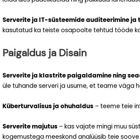
Serverite ja IT-süsteemide auditeerimine ja 
kasutatud ka teiste osapoolte tehtud tööde k
Paigaldus ja Disain
Serverite ja klastrite paigaldamine ning se
üle tuhande serveri ja usume, et teame väga 
Küberturvalisus ja ohuhaldus
– teeme teie inf
Serverite majutus
– kas vajate mingi muu süs
kogemustega meeskond analüüsib teie soove j