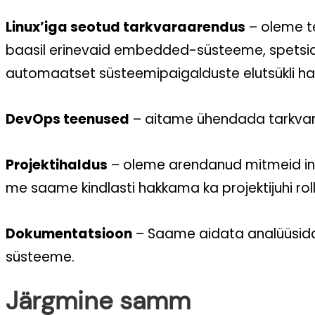
Linux’iga seotud tarkvaraarendus
– oleme te
baasil erinevaid embedded-süsteeme, spetsiaalo
automaatset süsteemipaigalduste elutsükli hal
DevOps teenused
– aitame ühendada tarkvara
Projektihaldus
– oleme arendanud mitmeid info
me saame kindlasti hakkama ka projektijuhi roll
Dokumentatsioon
– Saame aidata analüüsida
süsteeme.
Järgmine samm