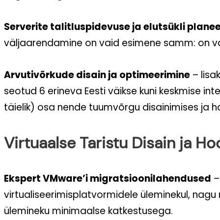
Serverite talitluspidevuse ja elutsükli pla
väljaarendamine on vaid esimene samm: on vaja
Arvutivõrkude disain ja optimeerimine
– lisa
seotud 6 erineva Eesti väikse kuni keskmise inte
täielik) osa nende tuumvõrgu disainimises ja h
Virtuaalse Taristu Disain ja H
Ekspert VMware’i migratsioonilahendused
–
virtualiseerimisplatvormidele üleminekul, na
ülemineku minimaalse katkestusega.