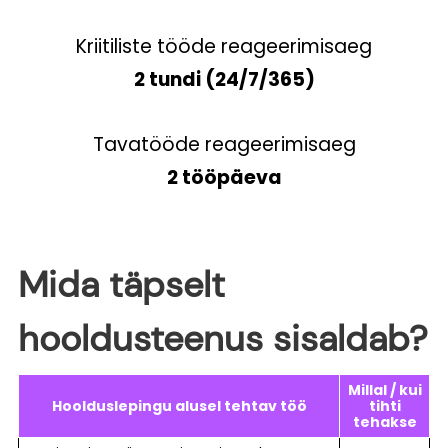
Kriitiliste tööde reageerimisaeg
2 tundi (24/7/365)
Tavatööde reageerimisaeg
2 tööpäeva
Mida täpselt
hooldusteenus sisaldab?
Millal / kui
Hoolduslepingu alusel tehtav töö
tihti
tehakse