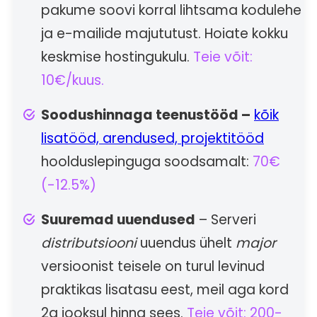
pakume soovi korral lihtsama kodulehe
ja e-mailide majututust. Hoiate kokku
keskmise hostingukulu.
Teie võit:
10€/kuus.
Soodushinnaga teenustööd –
kõik
lisatööd, arendused, projektitööd
hoolduslepinguga soodsamalt:
70€
(-12.5%)
Suuremad uuendused
– Serveri
distributsiooni
uuendus ühelt
major
versioonist teisele on turul levinud
praktikas lisatasu eest, meil aga kord
2a jooksul hinna sees.
Teie võit: 200-