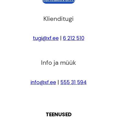
Klienditugi
tugi@xf.ee
|
6 212 510
Info ja müük
info@xf.ee
|
555 31 594
TEENUSED