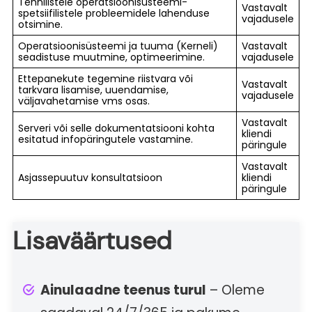
Tehnilistele operatsioonisüsteemi-
Vastavalt
spetsiifilistele probleemidele lahenduse
vajadusele
otsimine.
Operatsioonisüsteemi ja tuuma (Kerneli)
Vastavalt
seadistuse muutmine, optimeerimine.
vajadusele
Ettepanekute tegemine riistvara või
Vastavalt
tarkvara lisamise, uuendamise,
vajadusele
väljavahetamise vms osas.
Vastavalt
Serveri või selle dokumentatsiooni kohta
kliendi
esitatud infopäringutele vastamine.
päringule
Vastavalt
Asjassepuutuv konsultatsioon
kliendi
päringule
Lisaväärtused
Ainulaadne teenus turul
– Oleme