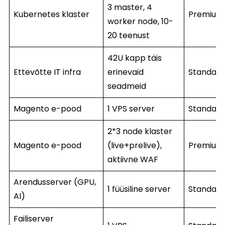
3 master, 4
Kubernetes klaster
Premium
worker node, 10-
20 teenust
42U kapp täis
Ettevõtte IT infra
erinevaid
Standard
seadmeid
Magento e-pood
1 VPS server
Standard
2*3 node klaster
Magento e-pood
(live+prelive),
Premium
aktiivne WAF
Arendusserver (GPU,
1 füüsiline server
Standard
AI)
Failiserver