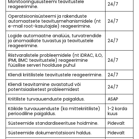
Monitooringusüsteemi teavitustele
24/7
reageerimine.
Operatsioonisüsteemi ja rakenduste
automaatsete teavitusmehanismidele (nt
24/7
e-mail root-kasutajale) reageerimine.
Logide automaatne analüüs, turvatrendide
ja anomaaliate tuvastus ja teavitustele
24/7
reageerimine.
Riistvaralistele probleemidele (nt iDRAC, iLO,
IPMI, BMC teavitustele) reageerimine
24/7
füüsilise serveri hoolduse puhul
Kliendi kriitilistele teavitustele reageerimine.
24/7
Kliendi teavitamine avastatud või
24/7
potentsiaalsetest probleemidest
Kriitiliste turvauuenduste paigaldus.
ASAP
Kõikide turvauuenduste (ka mittekriitiliste)
1-2 korda
perioodiline paigaldus.
kuus
Süsteemide standardiseerituse hoidmine.
Pidevalt
Süsteemide dokumentatsiooni haldus.
Pidevalt