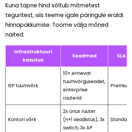
Kuna täpne hind sõltub mitmetest
teguritest, siis teeme igale päringule eraldi
hinnapakkumise. Toome välja mõned
näited.
Infrastruktuuri
Seadmed
SLA
kasutus
10+ erinevat
tuumvõrguseadet,
ISP tuumvõrk
Premium
enterprise
ruuterid
2x Linux ruuter
Kontori võrk
(n+1 seadistus), 3x
Standard
switch, 3x AP