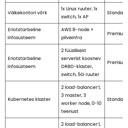
1x Linux ruuter, 1x
Väikekontori võrk
Standard
switch, 1x AP
Eriotstarbeline
AWS 8-node +
Premium
infosüsteem
pilveinfra
2 füüsilisest
Eriotstarbeline
serverist koosnev
Premium
infosüsteem
DRBD-klaster,
switch, 5G ruuter
2 load-balancer’i,
3 master, 3
Kubernetes klaster
Standard
worker node, 0-10
teenust
2 load-balancer’i,