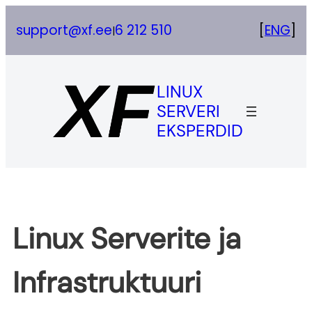
Skip
support@xf.ee
6 212 510
[
ENG
]
|
to
content
LINUX
SERVERI
EKSPERDID
Linux Serverite ja
Infrastruktuuri