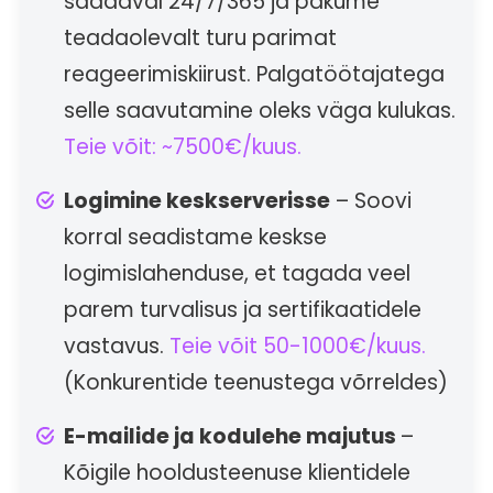
saadaval 24/7/365 ja pakume
teadaolevalt turu parimat
reageerimiskiirust. Palgatöötajatega
selle saavutamine oleks väga kulukas.
Teie võit: ~7500€/kuus.
Logimine keskserverisse
– Soovi
korral seadistame keskse
logimislahenduse, et tagada veel
parem turvalisus ja sertifikaatidele
vastavus.
Teie võit 50-1000€/kuus.
(Konkurentide teenustega võrreldes)
E-mailide ja kodulehe majutus
–
Kõigile hooldusteenuse klientidele