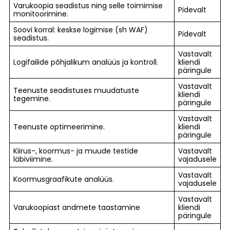
Varukoopia seadistus ning selle toimimise
Pidevalt
monitoorimine.
Soovi korral: keskse logimise (sh WAF)
Pidevalt
seadistus.
Vastavalt
Logifailide põhjalikum analüüs ja kontroll.
kliendi
päringule
Vastavalt
Teenuste seadistuses muudatuste
kliendi
tegemine.
päringule
Vastavalt
Teenuste optimeerimine.
kliendi
päringule
Kiirus-, koormus- ja muude testide
Vastavalt
läbiviimine.
vajadusele
Vastavalt
Koormusgraafikute analüüs.
vajadusele
Vastavalt
Varukoopiast andmete taastamine
kliendi
päringule