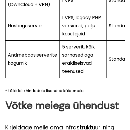
1 VPS
Standard
(OwnCloud + VPN)
1 VPS, legacy PHP
Hostinguserver
versionid, palju
Standard
kasutajaid
5 serverit, kõik
Andmebaasiserverite
sarnased aga
Standard
kogumik
eraldiseisvad
teenused
* kõikidele hindadele lisandub käibemaks
Võtke meiega ühendust
Kirjeldage meile oma infrastruktuuri ning